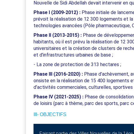
Nouvelle de Sidi Abdellah devait intervenir en q
Phase I (2009-2012) :
Phase initiale de lanceme
prévoit la réalisation de 12 300 logements et la 
technologies avancées (Pôle pharmaceutique, C
Phase II (2013-2015) :
Phase de développement 
habitants, où il est prévu la réalisation de 12 
universitaires et la création de clusters de rech
et d’infrastructures urbaines de base ;
- La zone de protection de 313 hectares ;
Phase III (2016-2020) :
Phase d’achèvement, ave
onsiste en la réalisation de 15 400 logements 
d’activités commerciales, culturelles, sportives 
Phase IV (2021-2025) :
Phase de consolidation d
de loisirs (parc à thème, parc des sports, parc ce
III- OBJECTIFS
Faisant partie des Villes Nouvelles de la 1ère