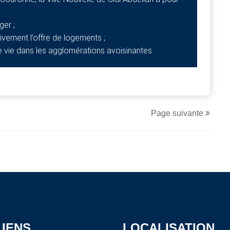
ger ;
tivement l’offre de logements ;
de vie dans les agglomérations avoisinantes.
Page suivante
LIENS
LOCALISATION