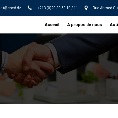
act@cned.dz
+213 (0)20 39 53 10 / 11
Rue Ahmed Ouak
Acceuil
A propos de nous
Acti