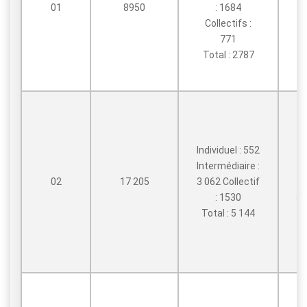
01
8950
: 1684
H
Collectifs :
771
Total : 2787
Individuel : 552
Intermédiaire :
02
17 205
3 062 Collectif
: 1530
sp
Total : 5 144
D