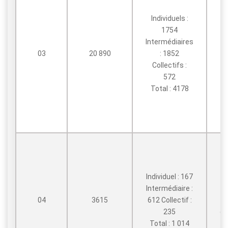
Individuels :
1754
R
Intermédiaires
03
20 890
: 1852
Collectifs :
Sé
572
Total : 4178
qu
C
Individuel : 167
Intermédiaire :
04
3615
612 Collectif :
235
d’
Total : 1 014