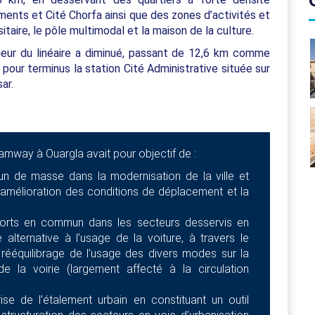
ments et Cité Chorfa ainsi que des zones d’activités et
itaire, le pôle multimodal et la maison de la culture.
eur du linéaire a diminué, passant de 12,6 km comme
 pour terminus la station Cité Administrative située sur
ar.
tramway à Ouargla avait pour objectif de :
un de masse dans la modernisation de la ville et
s l’amélioration des conditions de déplacement et la
sports en commun dans les secteurs desservis en
 alternative à l’usage de la voiture, à travers le
rééquilibrage de l’usage des divers modes sur la
e la voirie (largement affecté à la circulation
ise de l’étalement urbain en constituant un outil