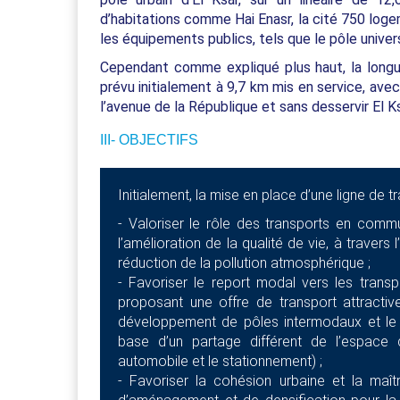
d’habitations comme Hai Enasr, la cité 750 loge
les équipements publics, tels que le pôle univers
Cependant comme expliqué plus haut, la longu
prévu initialement à 9,7 km mis en service, avec
l’avenue de la République et sans desservir El Ks
III- OBJECTIFS
Initialement, la mise en place d’une ligne de 
- Valoriser le rôle des transports en comm
l’amélioration de la qualité de vie, à traver
réduction de la pollution atmosphérique ;
- Favoriser le report modal vers les tran
proposant une offre de transport attractive
développement de pôles intermodaux et le 
base d’un partage différent de l’espace d
automobile et le stationnement) ;
- Favoriser la cohésion urbaine et la maîtr