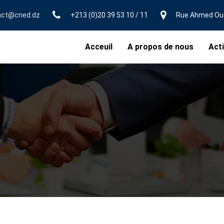
act@cned.dz
+213 (0)20 39 53 10 / 11
Rue Ahmed Ouak
Acceuil
A propos de nous
Acti