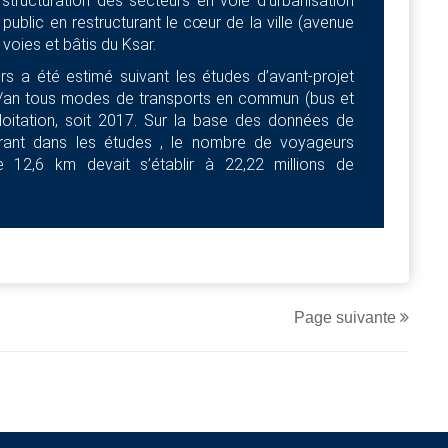
structuration des secteurs en voie d’urbanisation
 public en restructurant le cœur de la ville (avenue
voies et bâtis du Ksar.
rs a été estimé suivant les études d’avant-projet
rs/an tous modes de transports en commun (bus et
oitation, soit 2017. Sur la base des données de
urant dans les études , le nombre de voyageurs
 12,6 km devait s’établir à 22,22 millions de
Page suivante