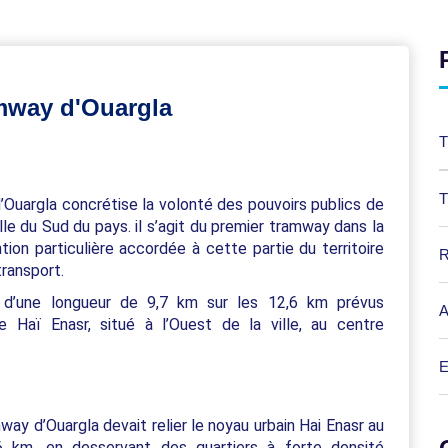
amway d'Ouargla
T
T
d’Ouargla concrétise la volonté des pouvoirs publics de
le du Sud du pays. il s’agit du premier tramway dans la
ion particulière accordée à cette partie du territoire
R
transport.
n, d’une longueur de 9,7 km sur les 12,6 km prévus
A
de Haï Enasr, situé à l’Ouest de la ville, au centre
E
mway d’Ouargla devait relier le noyau urbain Hai Enasr au
2,6 km, en desservant des quartiers à forte densité