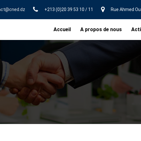
act@cned.dz
+213 (0)20 39 53 10 / 11
Rue Ahmed Ouak
Accueil
A propos de nous
Acti